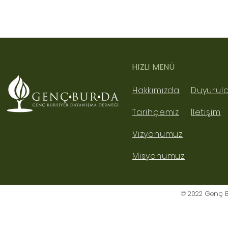
HIZLI MENÜ
Hakkımızda
Duyurul
Tarihçemiz
İletişim
Vizyonumuz
Misyonumuz
© 2022 Genç B