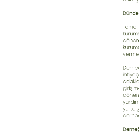
Dünde
Temell
kurums
döneml
kurums
vermey
Derneğ
ihtiya
odakla
girişi
döne
yardı
yurtdı
derneğ
Derneği