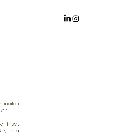
İletişim
ncileri
tir.
e fırsat
 yılında