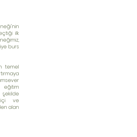
neği'nin
tiği ilk
neğimiz,
iye burs
in temel
rtırmaya
dımsever
r eğitim
ekilde
tiçi ve
den alan