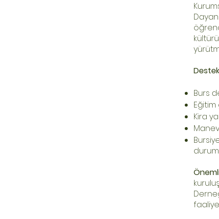
Kurums
Dayanı
öğrenc
kültü
yürütm
Destek
Burs d
Eğitim
Kira ya
Manevi
Bursiy
durumla
Öneml
kurulu
Derne
faaliy