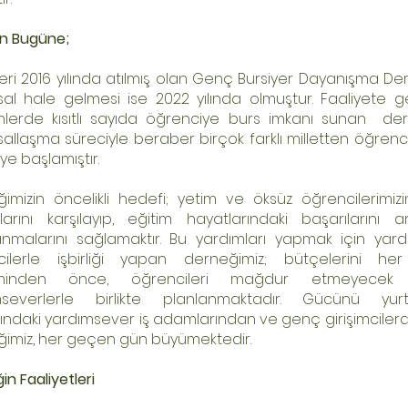
n Bugüne;
eri 2016 yılında atılmış olan Genç Bursiyer Dayanışma Der
al hale gelmesi ise 2022 yılında olmuştur. Faaliyete geç
erde kısıtlı sayıda öğrenciye burs imkanı sunan der
allaşma süreciyle beraber birçok farklı milletten öğrenc
e başlamıştır.
imizin öncelikli hedefi; yetim ve öksüz öğrencilerimiz
çlarını karşılayıp, eğitim hayatlarındaki başarılarını a
nmalarını sağlamaktır. Bu yardımları yapmak için yar
mcilerle işbirliği yapan derneğimiz; bütçelerini he
minden önce, öğrencileri mağdur etmeyecek ş
mseverlerle birlikte planlanmaktadır. Gücünü yur
şındaki yardımsever iş adamlarından ve genç girişimciler
imiz, her geçen gün büyümektedir.
n Faaliyetleri