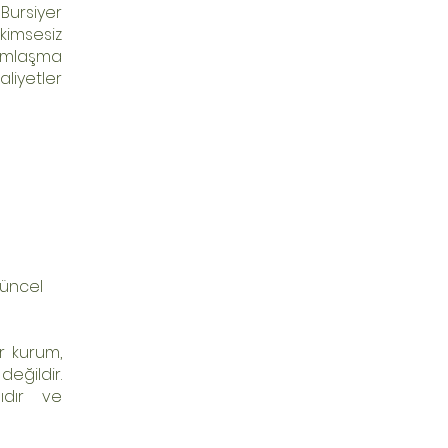
Bursiyer
kimsesiz
dımlaşma
iyetler
güncel
r kurum,
eğildir.
ıdır ve