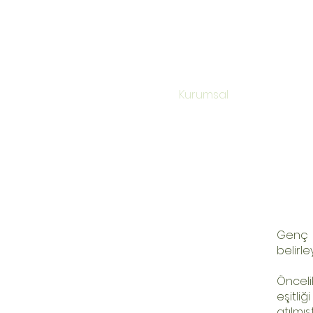
Kurumsal
Genç 
belirl
Önceli
eşitli
atılmışt